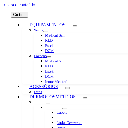
Ir para o conteúdo
Go to...
EQUIPAMENTOS
Venda
Medical San
KLD
Estek
DGM
Locação
Medical San
KLD
Estek
DGM
Ícone Medical
ACESSÓRIOS
Estek
DERMOCOSMÉTICOS
ECCOS
Home Care
Cabelo
Corpo
Linha Desintoxi
Rosto