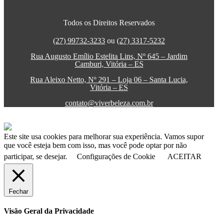
Todos os Direitos Reservados
(27) 99732-3233
ou
(27) 3317-5232
Rua Augusto Emílio Estelita Lins, Nº 645 – Jardim
Camburi, Vitória – ES
Rua Aleixo Netto, Nº 291 – Loja 06 – Santa Lucia,
Vitória – ES
contato@viverbeleza.com.br
Este site usa cookies para melhorar sua experiência. Vamos supor
que você esteja bem com isso, mas você pode optar por não
participar, se desejar.
Configurações de Cookie
ACEITAR
Fechar
Visão Geral da Privacidade