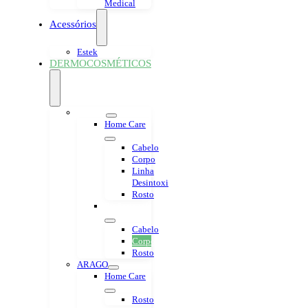
Medical
Acessórios
Estek
DERMOCOSMÉTICOS
ECCOS
Home Care
Cabelo
Corpo
Linha
Desintoxi
Rosto
Profissional
Cabelo
Corpo
Rosto
ARAGO
Home Care
Rosto