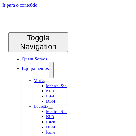
Ir para o conteúdo
Toggle
Navigation
Quem Somos
Equipamentos
Venda
Medical San
KLD
Estek
DGM
Locação
Medical San
KLD
Estek
DGM
Ícone